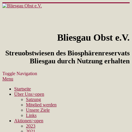
Bliesgau Obst e.V.
Streuobstwiesen des Biosphärenreservats
Bliesgau durch Nutzung erhalten
Toggle Navigation
Menu
Startseite
Über Uns
>open
Satzung
Mitglied werden
Unsere Ziele
Links
Aktionen
>open
2023
2021