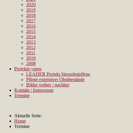
2020
2019
2018
2017
2016
2015
2014
2013
2012
2011
2010
2008
Projekte
>open
LEADER Projekt Streuobstpflege
Pflege extensiver Obstbestände
Bilder vorher / nachher
Kontakt / Impressum
Termine
Aktuelle Seite:
Home
Termine