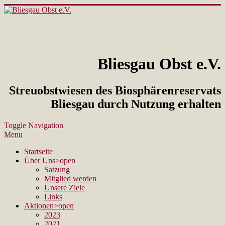
Bliesgau Obst e.V.
Streuobstwiesen des Biosphärenreservats
Bliesgau durch Nutzung erhalten
Toggle Navigation
Menu
Startseite
Über Uns
>open
Satzung
Mitglied werden
Unsere Ziele
Links
Aktionen
>open
2023
2021