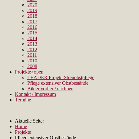
2020
2019
2018
2017
2016
2015
2014
2013
2012
2011
2010
2008
Projekte
>open
LEADER Projekt Streuobstpflege
Pflege extensiver Obstbestände
Bilder vorher / nachher
Kontakt / Impressum
Termine
Aktuelle Seite:
Home
Projekte
Pflege extensiver Obstbestände